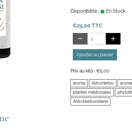
Disponibilité :
En Stock
€25,00 TTC
Ajouter au panier
Prix au kilo : €5,00
aroma
AstroHerbo
aroma
plantes médicinales
phytoth
AstroHerboristerie
ne