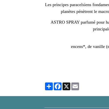
Les principes paracelsiens fondamen
planètes pénètrent le macro
ASTRO SPRAY parfumé pour harmon
principal
encens*, de vanille (
Partager
Facebook
X
Email