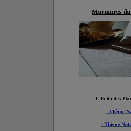
Murmures du
L'Echo des Planè
- Thème N
- Thème Nata