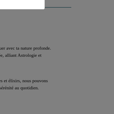
uer avec ta nature profonde.
, alliant Astrologie et
tes et élixirs, nous pouvons
sérénité au quotidien.