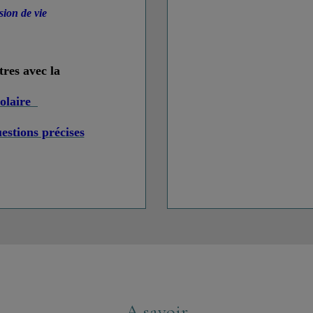
sion de vie
res avec la
Solaire
estions précises
A savoir