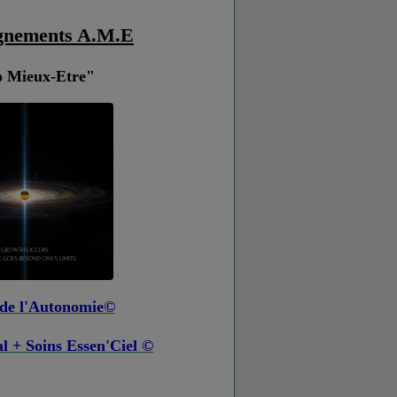
nements A.M.E
o Mieux-Etre"
 de l'Autonomie©
l + Soins Essen'Ciel ©