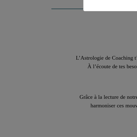
L’Astrologie de Coaching t’
À l’écoute de tes beso
Grâce à la lecture de notre
harmoniser ces mouvem