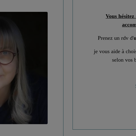
Vous hésitez 
acco
Prenez un rdv d'
u
je vous aide à cho
selon vos