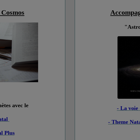
 Cosmos
Accompag
"Astr
tes avec le
- La voie
atal
- Theme Nata
l Plus